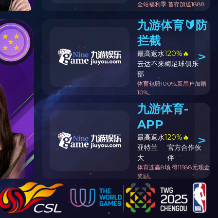
当前位置：
乐鱼在线注册_乐鱼（中国）
>>
管理机构
25-12-16
25-12-16
专题交流活动
25-12-10
25-11-18
八次代表大会贺信
25-07-08
25-06-10
25-06-09