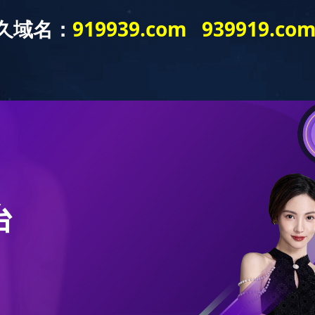
思政建设
教学科研
招生就业
系部设