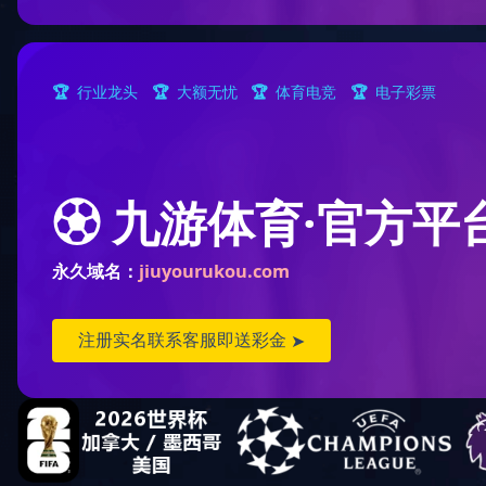
管理
管理机构
青马学
党委办公室
青马学
学院办公室
退伍不
教务处
学院党
学生处（团委）
我校学
招生办公室
乐鱼在
接过接
财务处