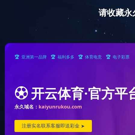
乐鱼在线注册_
乐鱼在线注册_
管理机构
乐鱼（中国）
校园资讯
乐鱼（中国）