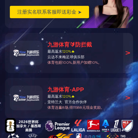
人才交流会
精彩回顾|乐鱼在线
这七种心理，最易
校园特色
CAMPUS FEATURE
学校简介
校园文化